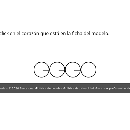
lick en el corazón que está en la ficha del modelo.
Facebook
Instagram
Twitter
Youtube
RRSS
Models © 2026 Barcelona
Política de cookies
Política de privacidad
Resetear preferencias d