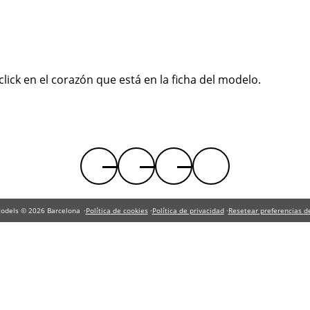
lick en el corazón que está en la ficha del modelo.
Facebook
Instagram
Twitter
Youtube
RRSS
Models © 2026 Barcelona
Política de cookies
Política de privacidad
Resetear preferencias d