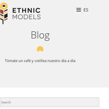
Skip
to
ES
BLOG
main
content
CONTACT
Ethnic
Blog
Models
Tómate un café y cotillea nuestro día a día