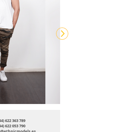
34) 622 363 789
34) 622 053 790
s@ethnicmodels.es