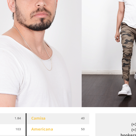
Camisa
1.84
40
(+
Americana
103
50
(+
booker