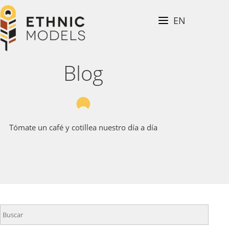
Pasar
al
EN
BLOG
contenido
principal
CONTACTA
Ethnic
Blog
Models
Tómate un café y cotillea nuestro día a día