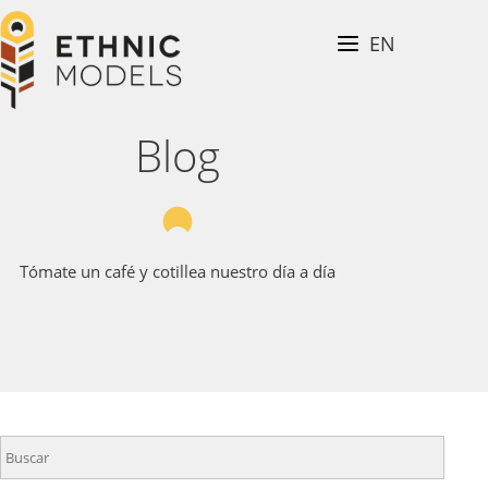
Pasar
al
EN
BLOG
contenido
principal
CONTACTA
Ethnic
Blog
Models
Tómate un café y cotillea nuestro día a día