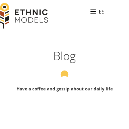
Skip
to
ES
BLOG
main
content
CONTACT
Ethnic
Models
Blog
Have a coffee and gossip about our daily life